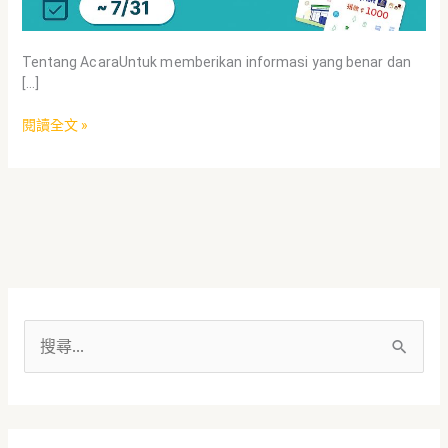
Tentang AcaraUntuk memberikan informasi yang benar dan
[…]
閱讀全文 »
搜
尋
關
鍵