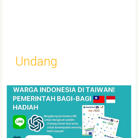
Undang
3
Menit
Tambah
Teman
LINE,
Hadiah
Hingga
NT$1.000!