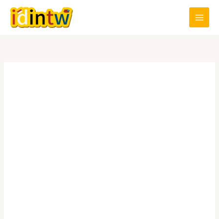
跳
至
主
要
內
容