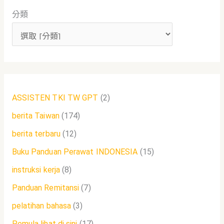
分類
字
:
ASSISTEN TKI TW GPT
(2)
berita Taiwan
(174)
berita terbaru
(12)
Buku Panduan Perawat INDONESIA
(15)
instruksi kerja
(8)
Panduan Remitansi
(7)
pelatihan bahasa
(3)
Pemula lihat di sini
(17)