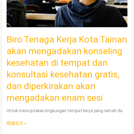
di
tempat
dan
konsultasi
kesehatan
Biro Tenaga Kerja Kota Tainan
gratis,
dan
akan mengadakan konseling
diperkirakan
akan
kesehatan di tempat dan
mengadakan
enam
konsultasi kesehatan gratis,
sesi
dan diperkirakan akan
mengadakan enam sesi
Untuk menciptakan lingkungan tempat kerja yang ramah da
閱讀全文 »