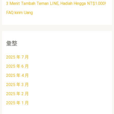
3 Menit Tambah Teman LINE, Hadiah Hingga NT$1.000!
FAQ kirim Uang
彙整
2025 年 7 月
2025 年 6 月
2025 年 4 月
2025 年 3 月
2025 年 2 月
2025 年 1 月