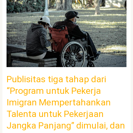
Publisitas
tiga
tahap
dari
“Program
untuk
Pekerja
Imigran
Mempertahankan
Talenta
untuk
Pekerjaan
Publisitas tiga tahap dari
Jangka
Panjang”
“Program untuk Pekerja
dimulai,
dan
Imigran Mempertahankan
kursus
online
Talenta untuk Pekerjaan
membantu
pekerja
Jangka Panjang” dimulai, dan
perawatan