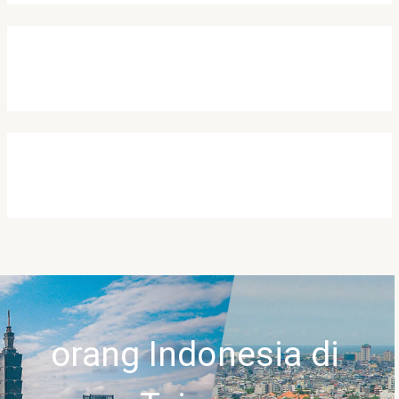
orang Indonesia di