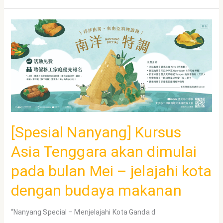
[Spesial
Nanyang]
Kursus
Asia
Tenggara
akan
dimulai
pada
bulan
Mei
[Spesial Nanyang] Kursus
–
jelajahi
Asia Tenggara akan dimulai
kota
dengan
pada bulan Mei – jelajahi kota
budaya
makanan
dengan budaya makanan
“Nanyang Special – Menjelajahi Kota Ganda d