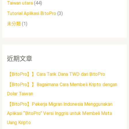
Taiwan utara
(44)
Tutorial Aplikasi BitoPro
(3)
未分類
(1)
近期文章
【BitoPro】】Cara Tarik Dana TWD dari BitoPro
【BitoPro】】Bagaimana Cara Membeli Kripto dengan
Dolar Taiwan
【BitoPro】Pekerja Migran Indonesia Menggunakan
Aplikasi “BitoPro” Versi Inggris untuk Membeli Mata
Uang Kripto