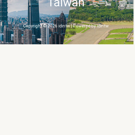
Taiwan
Copyright © 2026 idintw | Powered by idintw