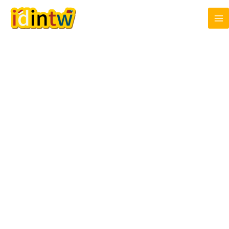
跳
至
主
要
內
容