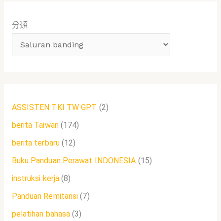
鍵
分類
字
:
ASSISTEN TKI TW GPT
(2)
berita Taiwan
(174)
berita terbaru
(12)
Buku Panduan Perawat INDONESIA
(15)
instruksi kerja
(8)
Panduan Remitansi
(7)
pelatihan bahasa
(3)