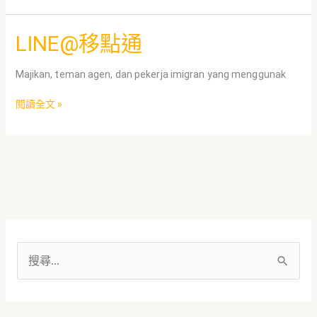
berbagai
tempat
LINE@
LINE@移點通
移
點
Majikan, teman agen, dan pekerja imigran yang menggunak
通
閱讀全文 »
搜
尋
關