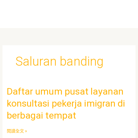
Saluran banding
Daftar
Daftar umum pusat layanan
umum
konsultasi pekerja imigran di
pusat
layanan
berbagai tempat
konsultasi
pekerja
imigran
閱讀全文 »
di