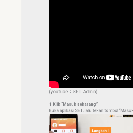
(youtube：SET Admin)
1.Klik “Masuk sekarang”
Buka aplikasi SET, lalu tekan tombol “Masu