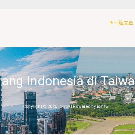
下一篇文章
rang Indonesia di Taiw
Copyright © 2026 idintw | Powered by idintw