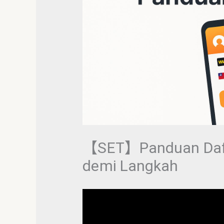
【SET】Panduan Dafta
demi Langkah