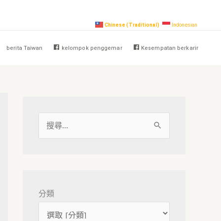
Chinese (Traditional)
Indonesian
berita Taiwan
kelompok penggemar
Kesempatan berkarir
搜
尋
關
鍵
字
分類
: