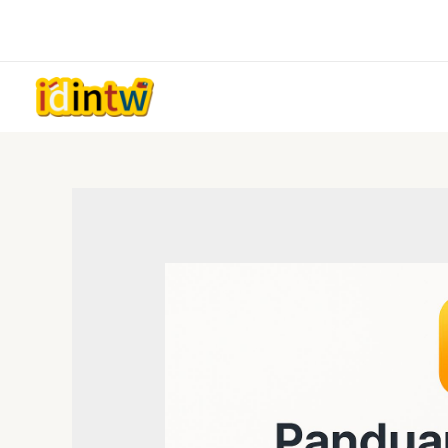
跳
至
主
要
內
容