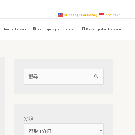
Chinese (Traditional)
Indonesian
berita Taiwan
kelompok penggemar
Kesempatan berkarir
搜
尋
關
鍵
字
分類
: