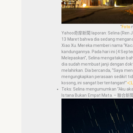
“
Foto
m
Yahoo奇摩新聞 laporan: Selina (Ren J
13 Maret bahwa dia sedang mengandu
Xiao Xu. Mereka memberi nama “Kaca
kandungannya. Pada hari ini (4 Sep
Melepaskan”, Selina mengatakan bah
dia sudah membuat janji dengan dokt
melahirkan. Dia bercanda, “Saya meng
mengungkapkan perasaan sedikit tida
kosong, ini sangat bertentangan!”
＜Li
Teks: Selina mengumumkan “Aku akan 
Istana Bukan Empat Mata. – 聯合