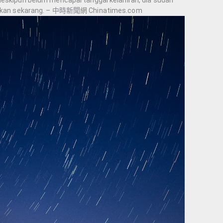
ahirkan sekarang. – 中時新聞網 Chinatimes.com