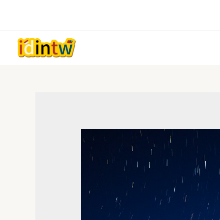
跳
至
主
要
內
容