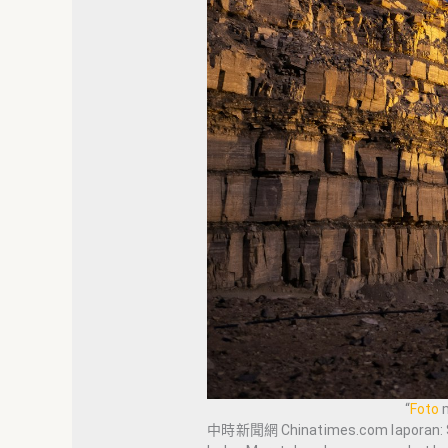
“
Foto
m
中時新聞網 Chinatimes.com laporan: S