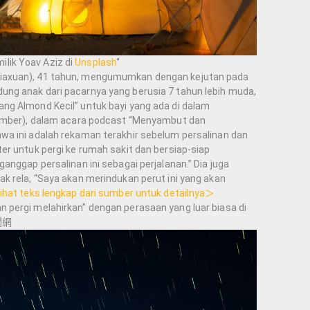
ilik Yoav Aziz di
Unsplash
“
iaxuan), 41 tahun, mengumumkan dengan kejutan pada
ng anak dari pacarnya yang berusia 7 tahun lebih muda,
ng Almond Kecil” untuk bayi yang ada di dalam
tember), dalam acara podcast “Menyambut dan
wa ini adalah rekaman terakhir sebelum persalinan dan
er untuk pergi ke rumah sakit dan bersiap-siap
anggap persalinan ini sebagai perjalanan.” Dia juga
k rela, “Saya akan merindukan perut ini yang akan
hat teks lengkap dari sumber untuk detailnya＞
pergi melahirkan” dengan perasaan yang luar biasa di
新聞網