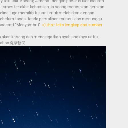
laki-laki “Kacang Almond” dengan pacar di luar industri
 trimester akhir kehamilan, ia sering merasakan gerakan
Selina juga memiliki tujuan untuk melahirkan dengan
it sebelum tanda-tanda persalinan muncul dan menunggu
a podcast “Menyambut”.
＜Lihat teks lengkap dari sumber
a akan kosong dan mengingatkan ayah anaknya untuk
. – Yahoo奇摩新聞