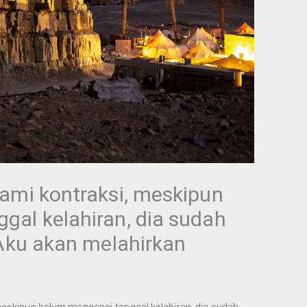
lami kontraksi, meskipun
gal kelahiran, dia sudah
 Aku akan melahirkan
meskipun belum mencapai tanggal kelahiran, dia sudah