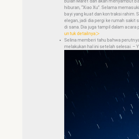
bulan Maret dan akan menyambut bayi 
hiburan, “Xiao Xu”. Selama memasuki
bayi yang kuat dan kontraksi rahim. 
elegan, jadi dia pergi ke rumah sak
di sana. Dia juga tampil dalam acar
untuk detailnya＞
Selina memberi tahu bahwa perutny
melakukan hal ini setelah selesai