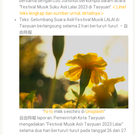
bersama dengan Lou Junshuo berkumpul dalam acara
“Festival Musik Suku Asli Lalai 2023 di Taoyuan”.
＜Lihat
teks lengkap dari sumber untuk detailnya＞
Teks: Gelombang Suara Asli! Festival Musik LALAI di
Taoyuan berlangsung selama 2 hari berturut-turut. – 自
由時報
“
Foto
milik seiichiro di
Unsplash
“
自由時報 laporan: Pemerintah Kota Taoyuan
mengadakan “Festival Musik Asli Taoyuan 2023 Lalai”
selama dua hari berturut-turut pada tanggal 26 dan 27