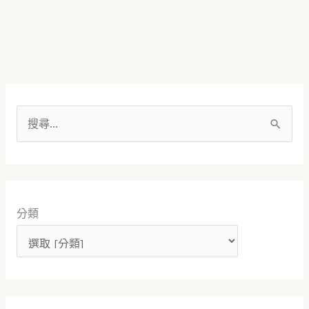
搜
尋
關
鍵
分類
字
: