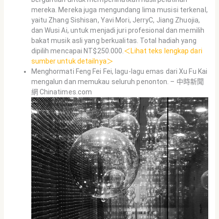
mereka. Mereka juga mengundang lima musisi terkenal,
yaitu Zhang Sishisan, Yavi Mori, JerryC, Jiang Zhuojia,
dan Wusi Ai, untuk menjadi juri profesional dan memilih
bakat musik asli yang berkualitas. Total hadiah yang
dipilih mencapai NT$250.000.
＜Lihat teks lengkap dari
sumber untuk detailnya＞
Menghormati Feng Fei Fei, lagu-lagu emas dari Xu Fu Kai
mengalun dan memukau seluruh penonton. – 中時新聞
網 Chinatimes.com