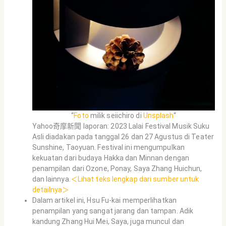
“
Foto
milik seiichiro di
Unsplash
“
Yahoo奇摩新聞 laporan: 2023 Lalai Festival Musik Suku
Asli diadakan pada tanggal 26 dan 27 Agustus di Teater
Sunshine, Taoyuan. Festival ini mengumpulkan
kekuatan dari budaya Hakka dan Minnan dengan
penampilan dari Ozone, Ponay, Saya Zhang Huichun,
dan lainnya.
＜Lihat teks lengkap dari sumber untuk
detailnya＞
Dalam artikel ini, Hsu Fu-kai memperlihatkan
penampilan yang sangat jarang dan tampan. Adik
kandung Zhang Hui Mei, Saya, juga muncul dan