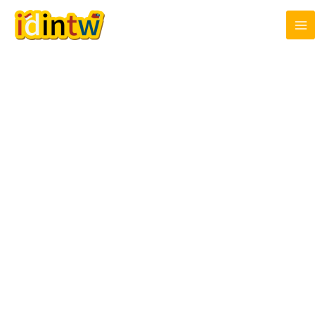
跳
至
主
要
內
容