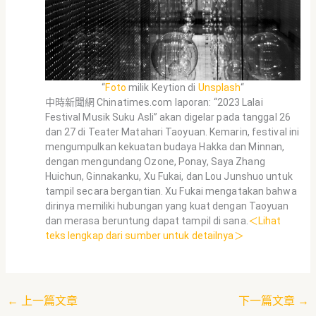
“
Foto
milik Keytion di
Unsplash
“
中時新聞網 Chinatimes.com laporan: “2023 Lalai
Festival Musik Suku Asli” akan digelar pada tanggal 26
dan 27 di Teater Matahari Taoyuan. Kemarin, festival ini
mengumpulkan kekuatan budaya Hakka dan Minnan,
dengan mengundang Ozone, Ponay, Saya Zhang
Huichun, Ginnakanku, Xu Fukai, dan Lou Junshuo untuk
tampil secara bergantian. Xu Fukai mengatakan bahwa
dirinya memiliki hubungan yang kuat dengan Taoyuan
dan merasa beruntung dapat tampil di sana.
＜Lihat
teks lengkap dari sumber untuk detailnya＞
←
上一篇文章
下一篇文章
→