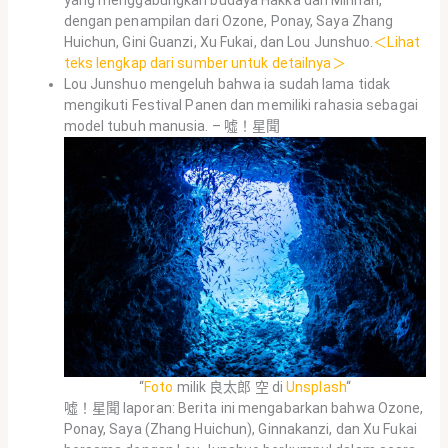
dengan penampilan dari Ozone, Ponay, Saya Zhang
Huichun, Gini Guanzi, Xu Fukai, dan Lou Junshuo.
＜Lihat
teks lengkap dari sumber untuk detailnya＞
Lou Junshuo mengeluh bahwa ia sudah lama tidak
mengikuti Festival Panen dan memiliki rahasia sebagai
model tubuh manusia. – 噓！星聞
“
Foto
milik 良太郎 空 di
Unsplash
“
噓！星聞 laporan: Berita ini mengabarkan bahwa Ozone,
Ponay, Saya (Zhang Huichun), Ginnakanzi, dan Xu Fukai