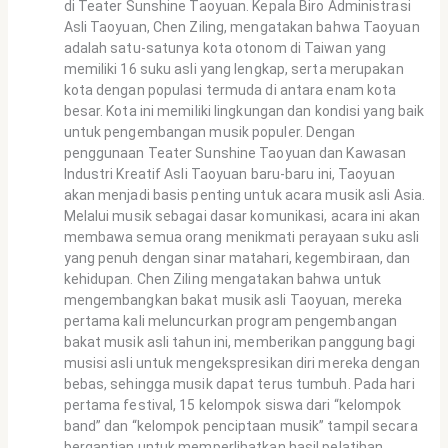
di Teater Sunshine Taoyuan. Kepala Biro Administrasi
Asli Taoyuan, Chen Ziling, mengatakan bahwa Taoyuan
adalah satu-satunya kota otonom di Taiwan yang
memiliki 16 suku asli yang lengkap, serta merupakan
kota dengan populasi termuda di antara enam kota
besar. Kota ini memiliki lingkungan dan kondisi yang baik
untuk pengembangan musik populer. Dengan
penggunaan Teater Sunshine Taoyuan dan Kawasan
Industri Kreatif Asli Taoyuan baru-baru ini, Taoyuan
akan menjadi basis penting untuk acara musik asli Asia.
Melalui musik sebagai dasar komunikasi, acara ini akan
membawa semua orang menikmati perayaan suku asli
yang penuh dengan sinar matahari, kegembiraan, dan
kehidupan. Chen Ziling mengatakan bahwa untuk
mengembangkan bakat musik asli Taoyuan, mereka
pertama kali meluncurkan program pengembangan
bakat musik asli tahun ini, memberikan panggung bagi
musisi asli untuk mengekspresikan diri mereka dengan
bebas, sehingga musik dapat terus tumbuh. Pada hari
pertama festival, 15 kelompok siswa dari “kelompok
band” dan “kelompok penciptaan musik” tampil secara
bergantian untuk memperlihatkan hasil pelatihan