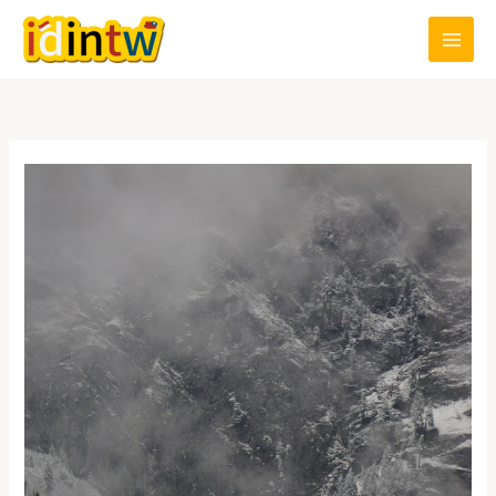
跳
至
主
要
內
容