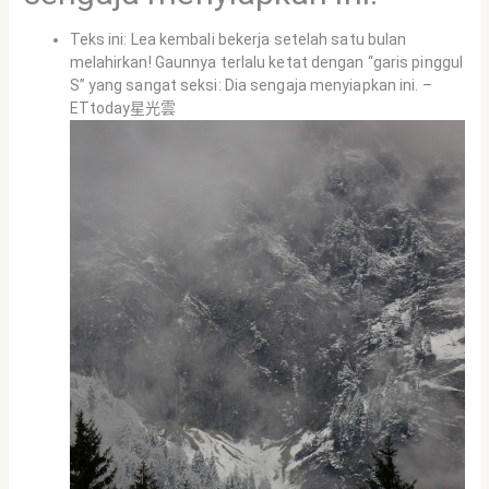
Teks ini: Lea kembali bekerja setelah satu bulan
melahirkan! Gaunnya terlalu ketat dengan “garis pinggul
S” yang sangat seksi: Dia sengaja menyiapkan ini. –
ETtoday星光雲