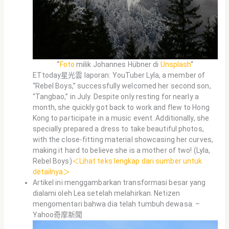
“
Foto
milik Johannes Hübner di
Unsplash
“
ETtoday星光雲 laporan: YouTuber Lyla, a member of
“Rebel Boys,” successfully welcomed her second son,
“Tangbao,” in July. Despite only resting for nearly a
month, she quickly got back to work and flew to Hong
Kong to participate in a music event. Additionally, she
specially prepared a dress to take beautiful photos,
with the close-fitting material showcasing her curves,
making it hard to believe she is a mother of two! (Lyla,
Rebel Boys)
＜Lihat teks lengkap dari sumber untuk
detailnya＞
Artikel ini menggambarkan transformasi besar yang
dialami oleh Lea setelah melahirkan. Netizen
mengomentari bahwa dia telah tumbuh dewasa. –
Yahoo奇摩新聞