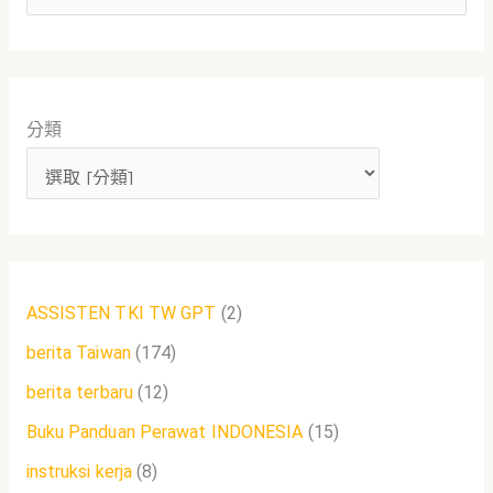
尋
關
鍵
分類
字
:
ASSISTEN TKI TW GPT
(2)
berita Taiwan
(174)
berita terbaru
(12)
Buku Panduan Perawat INDONESIA
(15)
instruksi kerja
(8)