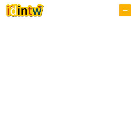
跳
至
主
要
內
容