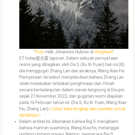
“
Foto
milik Johannes Hübner di
Unsplash
“
ETtoday星光雲 laporan: Dalam sebuah pernyataan
resmi yang dibagikan oleh Da S (Xu Xi Yuan) hari ini (8),
dia menggugat Zhang Lan dan anaknya, Wang Xiao Fei.
Pernyataan tersebut menyebutkan bahwa Zhang Lan
telah melakukan tindakan penghinaan dan fitnah
secara berkelanjutan dalam siaran langsung di Douyin
sejak 21 November 2022, dan gugatan resmi diajukan
pada 16 Februari tahun ini. (Da S, Xu Xi Yuan, Wang Xiao
Fei, Zhang Lan)
＜Lihat teks lengkap dari sumber untuk
detailnya＞
Dalam artikel ini, dikatakan bahwa Big S mengklaim
bahwa mantan suaminya, Wang Xiaofei, melanggar
undang-undang privasi. Namun, pengacara Big S