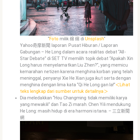
“
Foto
milik 绵 绵 di
Unsplash
“
Yahoo奇摩新聞 laporan: Pusat Hiburan / Laporan
Gabungan – He Long dalam acara realitas debat “All-
Star Debate” di SET TV memilih topik debat “Apakah Xin
Long harus menyelamatkan Liu Zhen?”, yang memicu
kemarahan netizen karena menghina korban yang telah
meninggal, penyanyi Xie He Xian juga ikut serta dengan
menghina dengan lima kata “Qi He Long gan la!”
＜Lihat
teks lengkap dari sumber untuk detailnya＞
Dia meledakkan “Hou Changming tidak memiliki karya
yang mewakili” dan Tao Zi marah. Chen Yili mendukung
He Long: masih hidup di era harmoni istana. – 三立新聞
網