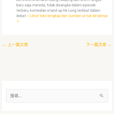
baru saja mereda, tidak disangka dalam episode
terbaru, komedian stand-up He Long terlibat dalam
debat.
＜Lihat teks lengkap dari sumber untuk detailnya
＞
←
上一篇文章
下一篇文章
→
搜
尋
關