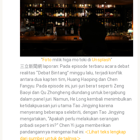
“
Foto
milik higa motoki di
Unsplash
“
三立新聞網 laporan: Pada episode terbaru acara debat
realitas “Debat Bintang” minggu lalu, terjadi konflik
antara dua kapten tim, Huang Haoping dan Chen
Fangyu. Pada episode ini, juri-juri berat seperti Zeng
Baoyi dan Qu Zhongheng diundang untuk bergabung
dalam panel juri. Namun, He Long kembali menimbulkan
ketidakpuasan juri utama Tao Jingying karena
menyerang beberapa selebriti, dengan Tao Jingying
mengatakan, “Apakah perlu melakukan serangan
pribadi seperti ini?” Chen Yi juga memberikan
pandangannya mengenai hal ini.
＜Lihat teks lengkap
dari sumber untuk detailnya＞