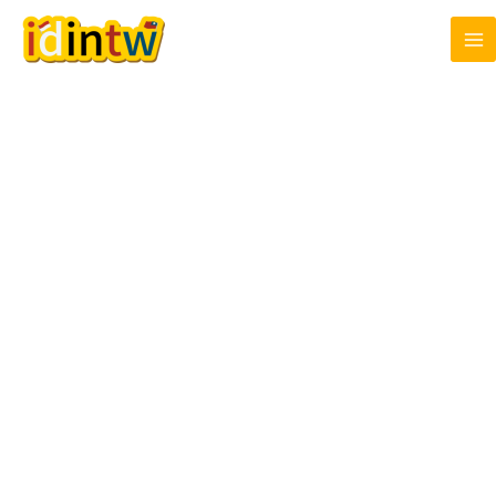
跳
至
主
要
內
容