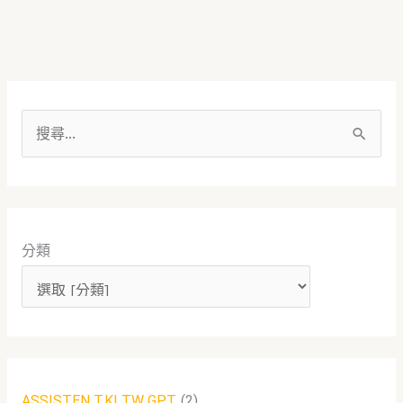
搜
尋
關
鍵
分類
字
:
ASSISTEN TKI TW GPT
(2)