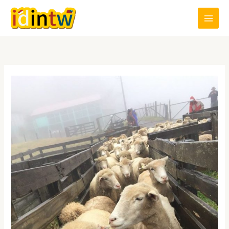
跳
至
主
要
內
容