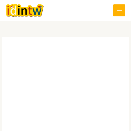
跳
至
主
要
內
容