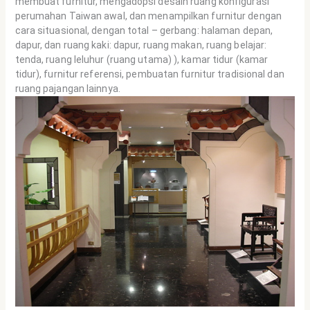
membuat furnitur, mengadopsi desain ruang konfigurasi
perumahan Taiwan awal, dan menampilkan furnitur dengan
cara situasional, dengan total – gerbang: halaman depan,
dapur, dan ruang kaki: dapur, ruang makan, ruang belajar:
tenda, ruang leluhur (ruang utama) ), kamar tidur (kamar
tidur), furnitur referensi, pembuatan furnitur tradisional dan
ruang pajangan lainnya.