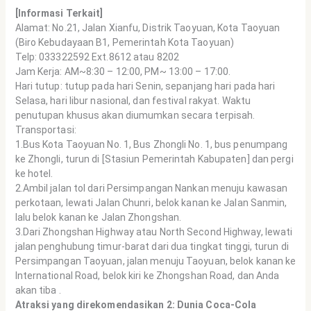
[Informasi Terkait]
Alamat: No.21, Jalan Xianfu, Distrik Taoyuan, Kota Taoyuan
(Biro Kebudayaan B1, Pemerintah Kota Taoyuan)
Telp: 033322592 Ext.8612 atau 8202
Jam Kerja: AM~8:30 – 12:00, PM~ 13:00 – 17:00.
Hari tutup: tutup pada hari Senin, sepanjang hari pada hari
Selasa, hari libur nasional, dan festival rakyat. Waktu
penutupan khusus akan diumumkan secara terpisah.
Transportasi:
1.Bus Kota Taoyuan No. 1, Bus Zhongli No. 1, bus penumpang
ke Zhongli, turun di [Stasiun Pemerintah Kabupaten] dan pergi
ke hotel.
2.Ambil jalan tol dari Persimpangan Nankan menuju kawasan
perkotaan, lewati Jalan Chunri, belok kanan ke Jalan Sanmin,
lalu belok kanan ke Jalan Zhongshan.
3.Dari Zhongshan Highway atau North Second Highway, lewati
jalan penghubung timur-barat dari dua tingkat tinggi, turun di
Persimpangan Taoyuan, jalan menuju Taoyuan, belok kanan ke
International Road, belok kiri ke Zhongshan Road, dan Anda
akan tiba .
Atraksi yang direkomendasikan 2: Dunia Coca-Cola