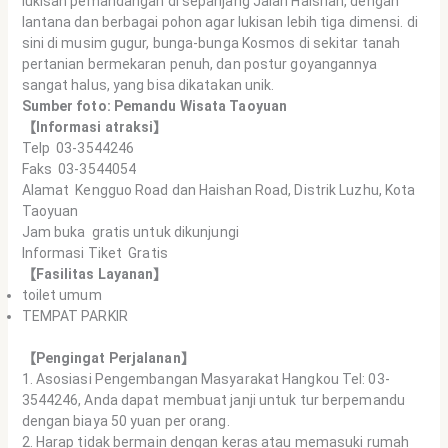
lukisan pemandangan di sepanjang Jalan Haishan, dengan
lantana dan berbagai pohon agar lukisan lebih tiga dimensi. di
sini di musim gugur, bunga-bunga Kosmos di sekitar tanah
pertanian bermekaran penuh, dan postur goyangannya
sangat halus, yang bisa dikatakan unik.
Sumber foto:
Pemandu Wisata Taoyuan
【Informasi atraksi】
Telp 03-3544246
Faks 03-3544054
Alamat Kengguo Road dan Haishan Road, Distrik Luzhu, Kota
Taoyuan
Jam buka gratis untuk dikunjungi
Informasi Tiket Gratis
【Fasilitas Layanan】
toilet umum
TEMPAT PARKIR
【Pengingat Perjalanan】
1. Asosiasi Pengembangan Masyarakat Hangkou Tel: 03-
3544246, Anda dapat membuat janji untuk tur berpemandu
dengan biaya 50 yuan per orang.
2. Harap tidak bermain dengan keras atau memasuki rumah