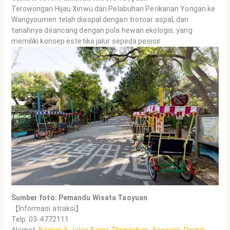
Terowongan Hijau Xinwu dari Pelabuhan Perikanan Yongan ke
Wangyoumen telah diaspal dengan trotoar aspal, dan
tanahnya dirancang dengan pola hewan ekologis, yang
memiliki konsep estetika jalur sepeda pesisir.
Sumber foto: Pemandu Wisata Taoyuan
【Informasi atraksi】
Telp 03-4772111
Alamat
Bagian 3, Jalan Barat Zhongshan, Yonganli, Distrik