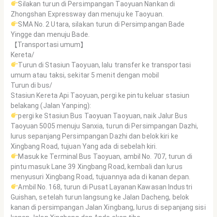
Silakan turun di Persimpangan Taoyuan Nankan di
Zhongshan Expressway dan menuju ke Taoyuan.
SMA No. 2 Utara, silakan turun di Persimpangan Bade
Yingge dan menuju Bade.
【Transportasi umum】
Kereta/
Turun di Stasiun Taoyuan, lalu transfer ke transportasi
umum atau taksi, sekitar 5 menit dengan mobil
Turun di bus/
Stasiun Kereta Api Taoyuan, pergi ke pintu keluar stasiun
belakang (Jalan Yanping):
pergi ke Stasiun Bus Taoyuan Taoyuan, naik Jalur Bus
Taoyuan 5005 menuju Sanxia, ​​​​turun di Persimpangan Dazhi,
lurus sepanjang Persimpangan Dazhi dan belok kiri ke
Xingbang Road, tujuan Yang ada di sebelah kiri.
Masuk ke Terminal Bus Taoyuan, ambil No. 707, turun di
pintu masuk Lane 39 Xingbang Road, kembali dan lurus
menyusuri Xingbang Road, tujuannya ada di kanan depan.
Ambil No. 168, turun di Pusat Layanan Kawasan Industri
Guishan, setelah turun langsung ke Jalan Dacheng, belok
kanan di persimpangan Jalan Xingbang, lurus di sepanjang sisi