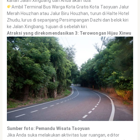
kanan Jalan Xingbang dan Anda akan tiba.
Ambil Terminal Bus Warga Kota Gratis Kota Taoyuan Jalur
Merah Houzhan atau Jalur Biru Houzhan, turun di Halte Hotel
Zhudu, lurus di sepanjang Persimpangan Dazhi dan belok kiri
ke Jalan Xingbang, tujuan di sebelah kiri.
Atraksi yang direkomendasikan 3: Terowongan Hijau Xinwu
Sumber foto: Pemandu Wisata Taoyuan
Jika Anda suka melakukan aktivitas luar ruangan, editor