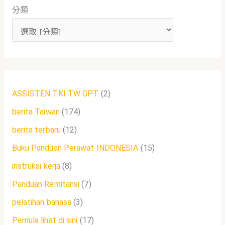
分類
字
:
ASSISTEN TKI TW GPT
(2)
berita Taiwan
(174)
berita terbaru
(12)
Buku Panduan Perawat INDONESIA
(15)
instruksi kerja
(8)
Panduan Remitansi
(7)
pelatihan bahasa
(3)
Pemula lihat di sini
(17)