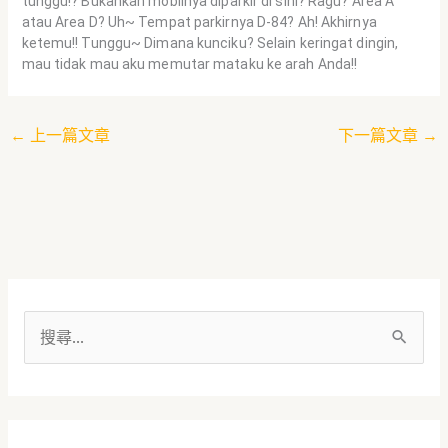
tunggu!? Bukankah mobilnya diparkir di sini? Ragu? Area A
atau Area D? Uh~ Tempat parkirnya D-84? Ah! Akhirnya
ketemu!! Tunggu~ Dimana kunciku? Selain keringat dingin,
mau tidak mau aku memutar mataku ke arah Anda!!
←
上一篇文章
下一篇文章
→
搜
尋
關
鍵