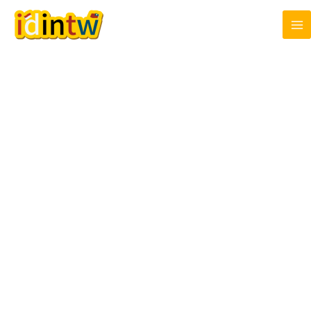
跳
至
主
要
內
容