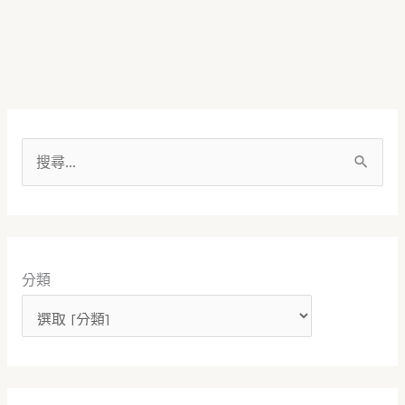
搜
尋
關
鍵
分類
字
: