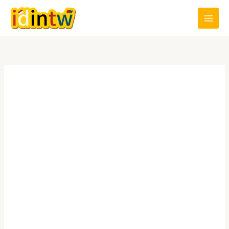
跳
至
主
要
內
容