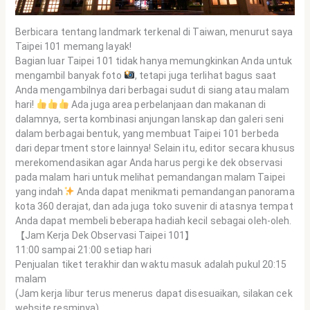
Berbicara tentang landmark terkenal di Taiwan, menurut saya
Taipei 101 memang layak!
Bagian luar Taipei 101 tidak hanya memungkinkan Anda untuk
mengambil banyak foto
, tetapi juga terlihat bagus saat
Anda mengambilnya dari berbagai sudut di siang atau malam
hari!
Ada juga area perbelanjaan dan makanan di
dalamnya, serta kombinasi anjungan lanskap dan galeri seni
dalam berbagai bentuk, yang membuat Taipei 101 berbeda
dari department store lainnya! Selain itu, editor secara khusus
merekomendasikan agar Anda harus pergi ke dek observasi
pada malam hari untuk melihat pemandangan malam Taipei
yang indah
Anda dapat menikmati pemandangan panorama
kota 360 derajat, dan ada juga toko suvenir di atasnya tempat
Anda dapat membeli beberapa hadiah kecil sebagai oleh-oleh.
【Jam Kerja Dek Observasi Taipei 101】
11:00 sampai 21:00 setiap hari
Penjualan tiket terakhir dan waktu masuk adalah pukul 20:15
malam
(Jam kerja libur terus menerus dapat disesuaikan, silakan cek
website resminya)