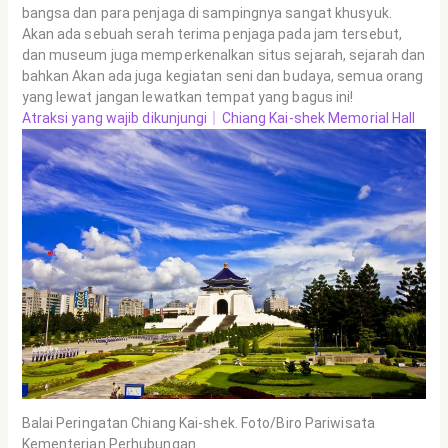
bangsa dan para penjaga di sampingnya sangat khusyuk.
Akan ada sebuah serah terima penjaga pada jam tersebut,
dan museum juga memperkenalkan situs sejarah, sejarah dan
bahkan Akan ada juga kegiatan seni dan budaya, semua orang
yang lewat jangan lewatkan tempat yang bagus ini!
Atraksi yang wajib dikunjungi｜Chiang Kai-shek Memorial Hall
Balai Peringatan Chiang Kai-shek. Foto/Biro Pariwisata
Kementerian Perhubungan