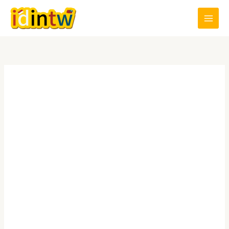
跳
至
主
要
內
容