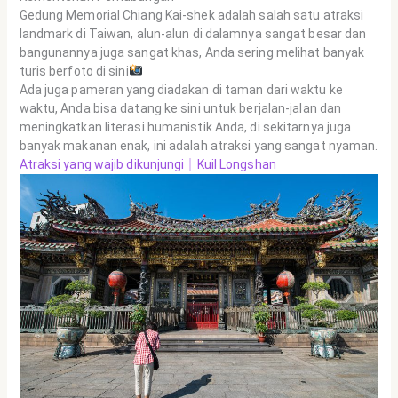
Gedung Memorial Chiang Kai-shek adalah salah satu atraksi
landmark di Taiwan, alun-alun di dalamnya sangat besar dan
bangunannya juga sangat khas, Anda sering melihat banyak
turis berfoto di sini
Ada juga pameran yang diadakan di taman dari waktu ke
waktu, Anda bisa datang ke sini untuk berjalan-jalan dan
meningkatkan literasi humanistik Anda, di sekitarnya juga
banyak makanan enak, ini adalah atraksi yang sangat nyaman.
Atraksi yang wajib dikunjungi｜Kuil Longshan