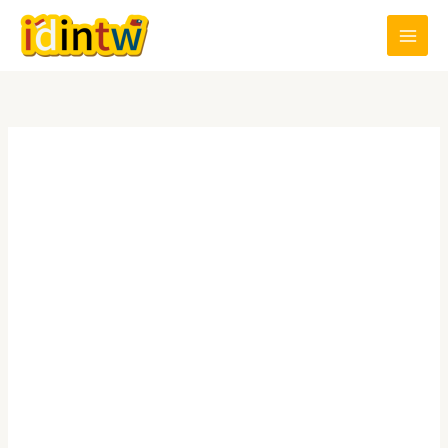
跳
至
主
要
內
容