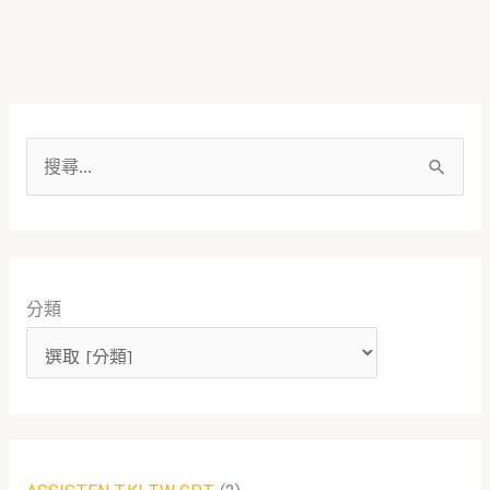
搜
尋
關
鍵
分類
字
: