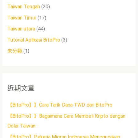
Taiwan Tengah
(20)
Taiwan Timur
(17)
Taiwan utara
(44)
Tutorial Aplikasi BitoPro
(3)
未分類
(1)
近期文章
【BitoPro】】Cara Tarik Dana TWD dari BitoPro
【BitoPro】】Bagaimana Cara Membeli Kripto dengan
Dolar Taiwan
【BitoPro】Pekerja Migran Indonesia Menggunakan