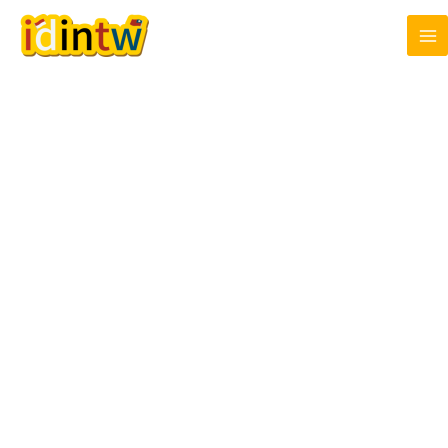
跳
至
主
要
內
容