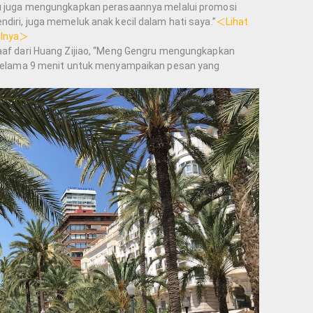
gru juga mengungkapkan perasaannya melalui promosi
ndiri, juga memeluk anak kecil dalam hati saya.”
＜Lihat
ailnya＞
maaf dari Huang Zijiao, “Meng Gengru mengungkapkan
o selama 9 menit untuk menyampaikan pesan yang