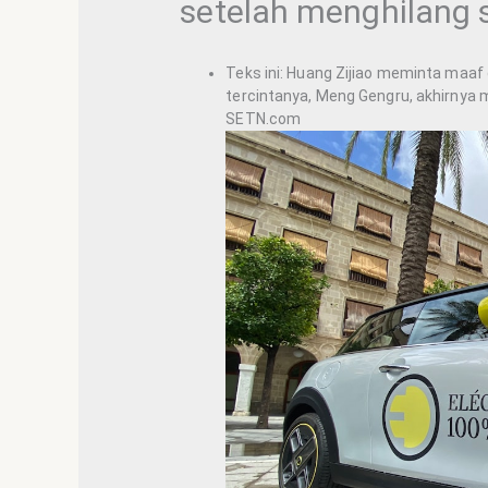
setelah menghilang 
Teks ini: Huang Zijiao meminta maaf d
tercintanya, Meng Gengru, akhirny
SETN.com