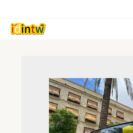
跳
至
主
要
內
容