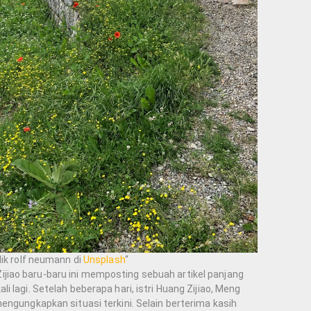
ik rolf neumann di
Unsplash
“
iao baru-baru ini memposting sebuah artikel panjang
 lagi. Setelah beberapa hari, istri Huang Zijiao, Meng
engungkapkan situasi terkini. Selain berterima kasih