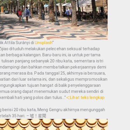
ik Attila Surányi di
Unsplash
“
jiao dituduh melakukan pelecehan seksual terhadap
 berbagai kalangan. Baru-baru ini, ia untuk pertama
ulisan panjang sebanyak 20 ribu kata, sementara istri
mendampingi dan bahkan membatalkan pekerjaannya demi
ang merasa iba. Pada tanggal 25, akhirnya ia bersuara,
tian dari luar selama ini, dan sekaligus mempromosikan
engungkapkan tujuan hangat di balik penyelenggaraan
semua orang dapat menemukan sudut mereka sendiri di
embali hati yang polos dan tulus…”
＜Lihat teks lengkap
g berisi 20 ribu kata, Meng Gengru akhirnya mengunggah
 setelah 35 hari. – 噓！星聞