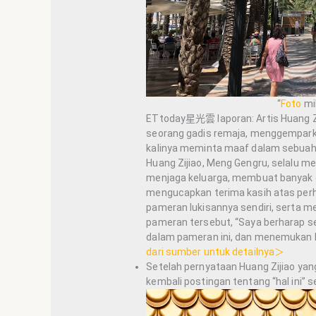
“
Foto
mil
ETtoday星光雲 laporan: Artis Huang Zi
seorang gadis remaja, menggemparkan
kalinya meminta maaf dalam sebuah t
Huang Zijiao, Meng Gengru, selalu 
menjaga keluarga, membuat banyak or
mengucapkan terima kasih atas perha
pameran lukisannya sendiri, serta m
pameran tersebut, “Saya berharap 
dalam pameran ini, dan menemukan k
dari sumber untuk detailnya＞
Setelah pernyataan Huang Zijiao yan
kembali postingan tentang “hal ini”