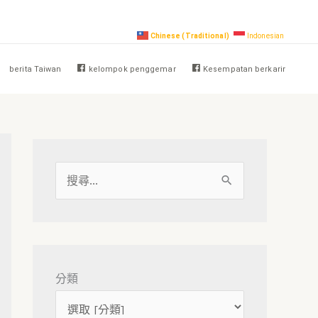
Chinese (Traditional)
Indonesian
berita Taiwan
kelompok penggemar
Kesempatan berkarir
搜
尋
關
鍵
字
分類
: