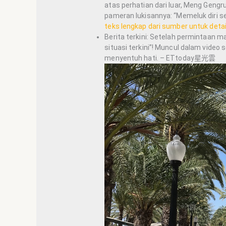
atas perhatian dari luar, Meng Gen
pameran lukisannya: “Memeluk diri se
teks lengkap dari sumber untuk det
Berita terkini: Setelah permintaan 
situasi terkini”! Muncul dalam vide
menyentuh hati. – ETtoday星光雲