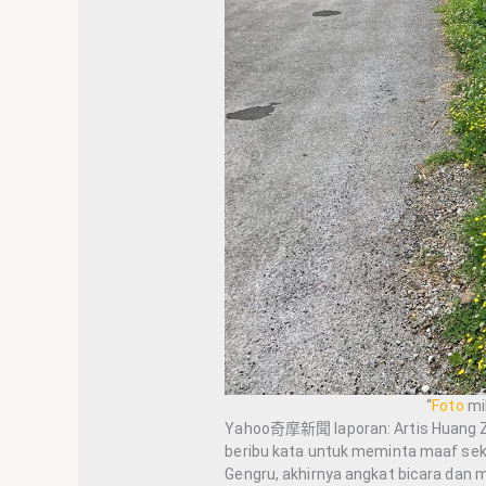
“
Foto
mil
Yahoo奇摩新聞 laporan: Artis Huang Zij
beribu kata untuk meminta maaf sekali
Gengru, akhirnya angkat bicara dan m