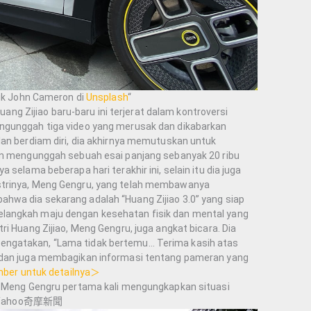
ik John Cameron di
Unsplash
“
 Zijiao baru-baru ini terjerat dalam kontroversi
ngunggah tiga video yang merusak dan dikabarkan
lan berdiam diri, dia akhirnya memutuskan untuk
gan mengunggah sebuah esai panjang sebanyak 20 ribu
 selama beberapa hari terakhir ini, selain itu dia juga
strinya, Meng Gengru, yang telah membawanya
hwa dia sekarang adalah “Huang Zijiao 3.0” yang siap
langkah maju dengan kesehatan fisik dan mental yang
ri Huang Zijiao, Meng Gengru, juga angkat bicara. Dia
ngatakan, “Lama tidak bertemu… Terima kasih atas
 dan juga membagikan informasi tentang pameran yang
mber untuk detailnya＞
o, Meng Gengru pertama kali mengungkapkan situasi
. – Yahoo奇摩新聞