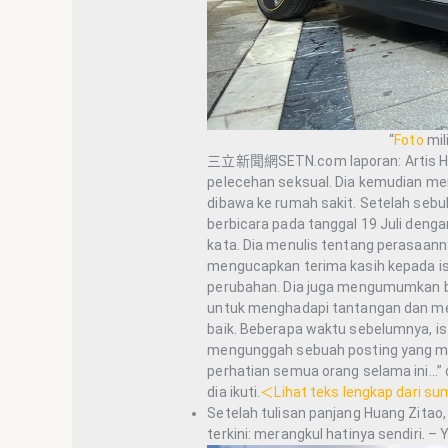
“
Foto
mil
三立新聞網SETN.com laporan: Artis Huang
pelecehan seksual. Dia kemudian me
dibawa ke rumah sakit. Setelah sebu
berbicara pada tanggal 19 Juli den
kata. Dia menulis tentang perasaannya
mengucapkan terima kasih kepada i
perubahan. Dia juga mengumumkan ba
untuk menghadapi tantangan dan me
baik. Beberapa waktu sebelumnya, ist
mengunggah sebuah posting yang me
perhatian semua orang selama ini…”
dia ikuti.
＜Lihat teks lengkap dari su
Setelah tulisan panjang Huang Zita
terkini: merangkul hatinya sendiri