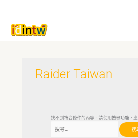
跳
至
主
要
內
容
搜
尋
Raider Taiwan
關
鍵
字:
找不到符合條件的內容。請使用搜尋功能，應