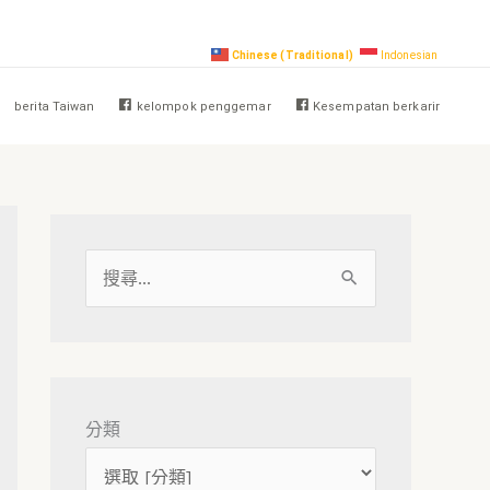
Chinese (Traditional)
Indonesian
berita Taiwan
kelompok penggemar
Kesempatan berkarir
搜
尋
關
鍵
字
分類
: